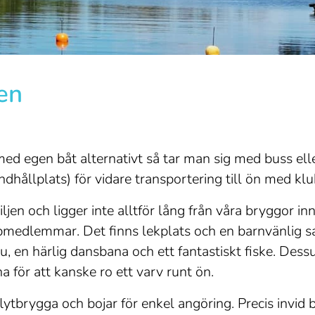
en
ed egen båt alternativt så tar man sig med buss elle
hållplats) för vidare transportering till ön med klu
jen och ligger inte alltför lång från våra bryggor inn
bmedlemmar. Det finns lekplats och en barnvänlig s
, en härlig dansbana och ett fantastiskt fiske. Dess
 för att kanske ro ett varv runt ön.
flytbrygga och bojar för enkel angöring. Precis invid 