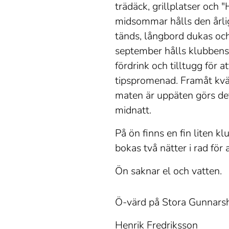
trädäck, grillplatser och
midsommar hålls den årli
tänds, långbord dukas och 
september hålls klubbens
fördrink och tilltugg för 
tipspromenad. Framåt kväl
maten är uppäten görs det
midnatt.
På ön finns en fin liten k
bokas två nätter i rad fö
Ön saknar el och vatten.
Ö-värd på Stora Gunnars
Henrik Fredriksson