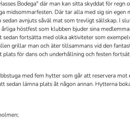
 "Hasses Bodega" där man kan sitta skyddat för regn 
ga midsommarfesten. Där tar alla med sig sin egen 
sedan avnjuts såväl mat som trevligt sällskap. I slu
 årliga höstfest som klubben bjuder sina medlemmar
att sedan fortsätta med olika aktiviteter som exempelv
len grillar man och äter tillsammans vid den fantas
 plats för dans och underhållning och festen fortsä
lubbstuga med fem hytter som går att reservera mot en
r att sedan lämna plats åt någon annan. Hytterna bo
holmen;