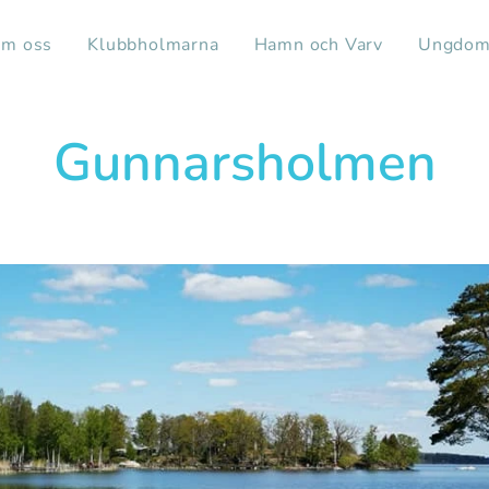
m oss
Klubbholmarna
Hamn och Varv
Ungdom
Gunnarsholmen