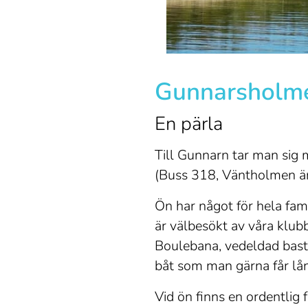
Gunnarsholm
En pärla
Till Gunnarn tar man sig m
(Buss 318, Väntholmen änd
Ön har något för hela famil
är välbesökt av våra klub
Boulebana, vedeldad bastu
båt som man gärna får låna
Vid ön finns en ordentlig 