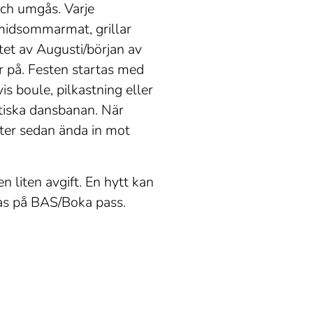
och umgås. Varje
midsommarmat, grillar
tet av Augusti/början av
 på. Festen startas med
is boule, pilkastning eller
tiska dansbanan. När
tter sedan ända in mot
 liten avgift. En hytt kan
kas på BAS/Boka pass.