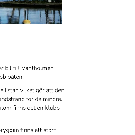
r bil till Väntholmen
bb båten.
e i stan vilket gör att den
andstrand för de mindre.
utom finns det en klubb
bryggan finns ett stort