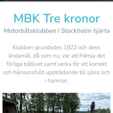
MBK Tre kronor
Motorbåtsklubben i Stockholm hjärta
Klubben grundades 1922 och dess
ändamål, då som nu, var att främja det
förliga båtlivet samt verka för ett korrekt
och hänsynsfullt uppträdande till sjöss och
i hamnar.