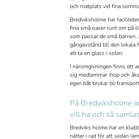
och matplats vid fina sommark
Bredviksholme har facilitete
fina små oaser runt om på ö
som passar de små barnen, e
gångavstånd till den lokala h
att ta en glass i solen.
I näromgivningen finns ett a
sig medlemmar ihop och åker
egen båt brukar bli transpor
På Bredviksholme ano
vill ha och så samla
Bredviks holme har en klubbs
nätter i rad för att sedan 