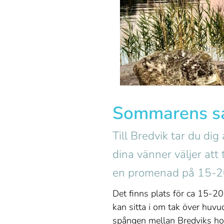
Sommarens sa
Till Bredvik tar du di
dina vänner väljer at
en promenad på 15-20
Det finns plats för ca 15-20
kan sitta i om tak över huvud
spången mellan Bredviks ho