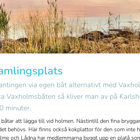
mlingsplats
g antingen via egen båt alternativt med Vaxh
t ta Vaxholmsbåten så kliver man av på Karls
 minuter.
 båtar att lägga till vid holmen. Nästintill den fina bryg
et behövs. Här finns också kokplattor för den som inte har
lme och Lådna har medlemmarna byggt upp en platå som a