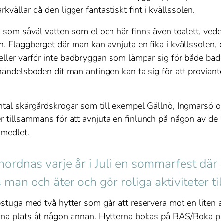
vällar då den ligger fantastiskt fint i kvällssolen.
r som såväl vatten som el och här finns även toalett, vede
n. Flaggberget där man kan avnjuta en fika i kvällssolen
ller varför inte badbryggan som lämpar sig för både bad 
andelsboden dit man antingen kan ta sig för att provianter
ntal skärgårdskrogar som till exempel Gällnö, Ingmarsö oc
 tillsammans för att avnjuta en finlunch på någon av de
tmedlet.
rdnas varje år i Juli en sommarfest där 
s man och äter och gör roliga aktiviteter 
tuga med två hytter som går att reservera mot en liten a
lämna plats åt någon annan. Hytterna bokas på BAS/Boka 